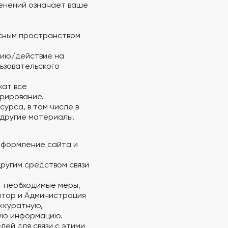
менений означает ваше
есным пространством
цию/действие на
ьзовательского
жат все
рирование.
рса, в том числе в
и другие материалы.
 оформление сайта и
другим средством связи
т необходимые меры,
атор и Администрация
аккуратную,
ую информацию.
лей для связи с этими