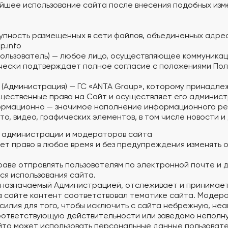
нейшее использование сайта после внесения подобных из
купность размещенных в сети файлов, объединенных адр
p.info
Пользователь) — любое лицо, осуществляющее коммуника
чески подтверждает полное согласие с положениями Пол
(Администрация) — ГС «ANTA Group», которому принадле
ественные права на Сайт и осуществляет его админист
рмационно — значимое наполнение информационного ресу
ото, видео, графических элементов, в том числе новости 
ти администрации и модераторов сайта
еет право в любое время и без предупреждения изменять
праве отправлять пользователям по электронной почте и 
я использования сайта.
, назначаемый Администрацией, отслеживает и принимае
 сайте контент соответствовал тематике сайта. Модер
силия для того, чтобы исключить с сайта небрежную, не
оответствующую действительности или заведомо неполн
йта может использовать персональные данные пользовате