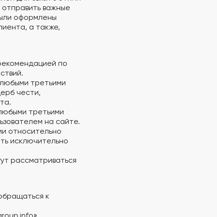
и отправить важные
были оформлены
лиента, а также,
 рекомендацией по
ствий.
 любыми третьими
ерб чести,
та.
 любыми третьими
ьзователем на сайте.
зии относительно
ить исключительно
гут рассматриваться
 обращаться к
oup.info».