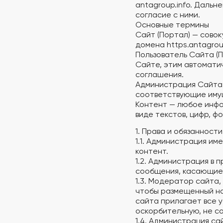
antagroup.info. Даль
согласие с ними.
Основные термины
Сайт (Портал) — сово
домена https.antagrou
Пользователь Сайта (
Сайте, этим автомати
соглашения.
Администрация Сайта 
соответствующие имущ
Контент — любое инфо
виде текстов, цифр, ф
1. Права и обязаннос
1.1. Администрация им
контент.
1.2. Администрация в 
сообщения, касающиес
1.3. Модератор сайта
чтобы размещенный на
сайта прилагает все у
оскорбительную, не с
1.4. Администрация са