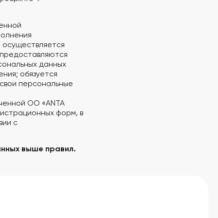
ченной
полнения
, осуществляется
й предоставляются
рсональных данных
ния; обязуется
 свои персональные
ученной ОО «ANTA
гистрационных форм, в
вии с
анных выше правил.