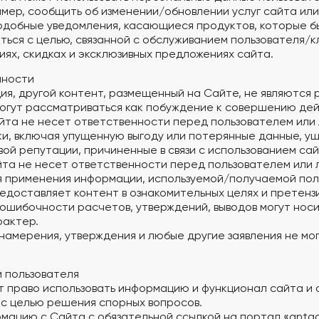
имер, сообщить об изменении/обновлении услуг сайта ил
одобные уведомления, касающиеся продуктов, которые 
аться с целью, связанной с обслуживанием пользователя/к
ях, скидках и эксклюзивных предложениях сайта.
нности
ция, другой контент, размещенный на Сайте, не являются
могут рассматриваться как побуждение к совершению дей
айта не несет ответственности перед пользователем или
ки, включая упущенную выгоду или потерянные данные, ущ
ой репутации, причиненные в связи с использованием сай
йта не несет ответственности перед пользователем или
я применения информации, используемой/получаемой пол
редоставляет контент в ознакомительных целях и претен
ошибочности расчетов, утверждений, выводов могут нос
рактер.
 намерения, утверждения и любые другие заявления не мо
.
и пользователя
ет право использовать информацию и функционал сайта и
с целью решения спорных вопросов.
рмацию с Сайта с обязательной ссылкой на портал «antagr