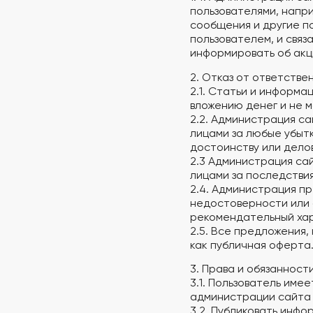
пользователями, напр
сообщения и другие п
пользователем, и связ
информировать об акци
2. Отказ от ответстве
2.1. Статьи и информа
вложению денег и не 
2.2. Администрация с
лицами за любые убыт
достоинству или делов
2.3 Администрация са
лицами за последстви
2.4. Администрация п
недостоверности или 
рекомендательный ха
2.5. Все предложения,
как публичная оферта
3. Права и обязанност
3.1. Пользователь име
администрации сайта 
3.2. Публиковать инфо