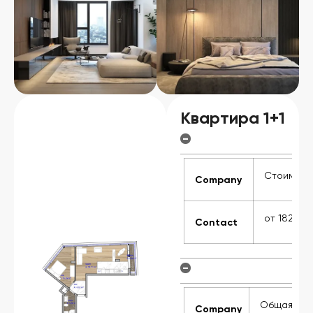
Квартира 1+1
-
мость:
Стоимость
Company
4 000€
от 182 00
Contact
-
я
Общая
Company