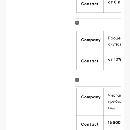
ет
от 8 лет
Contact
-
нт
Процент
Company
емости:
окупаемос
%
от 10%
Contact
-
я
Чистая
Company
ь за
прибыль за
год:
0€
16 500€
Contact