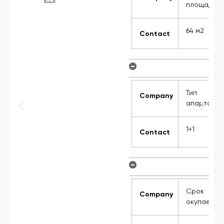
дь
площадь
64 м2
Contact
-
Тип
Company
амента:
апартамен
1+1
Contact
-
Срок
Company
емости:
окупаемос