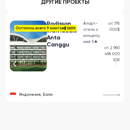
ДРУГИЕ ПРОЕКТЫ
Radisson
Апарт-
от 178
Осталось всего 9 юнитовㅤ
отель с
000$
Individuals
концепц
Anta
ией 5★
Canggu
от 2 960
496 000
IDR
Индонезия, Бали