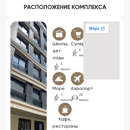
РАСПОЛОЖЕНИЕ КОМПЛЕКСА
Школы,
Супермаркеты
5
дет.
минут
сады
5
минут
Море
Аэропорт
3
25
минуты
минут
Кафе,
рестораны