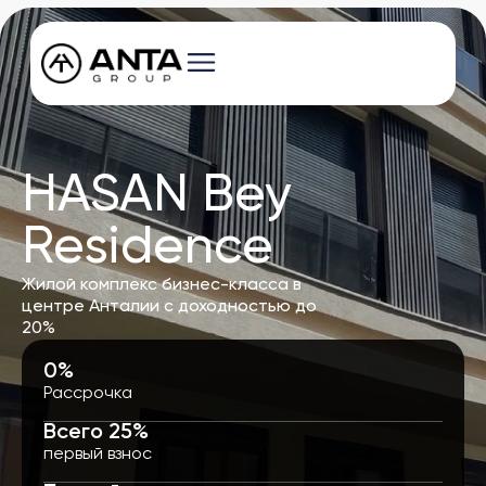
HASAN Bey
Residence
Жилой комплекс бизнес-класса в
центре Анталии с доходностью до
20%
0
%
Рассрочка
Всего 
25
%
первый взнос